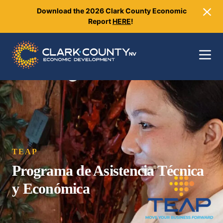
Download the 2026 Clark County Economic
Close
Report
HERE
!
Toggle 
TEAP
Programa de Asistencia Técnica
y Económica