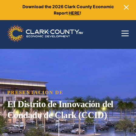
Download the 2026 Clark County Economic
Close
Report
HERE
!
Toggle 
PRESENTACIÓN DE
El Distrito de Innovación del
Condado de Clark (CCID)